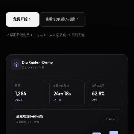
免费开始
查看 SDK 接入指南
早期阶段免费 · Unity 与 Unreal · 匿名化 ID · 离线安全
Dig Raider · Demo
版本 0.8.14 · 今天
玩家
单日中位时长
首局完成率
1,284
24m 18s
62.8%
+18.4%
+3m 42s
+7.1%
单日游戏时长中位数
近 12 天
当前版本 vs 上一版本